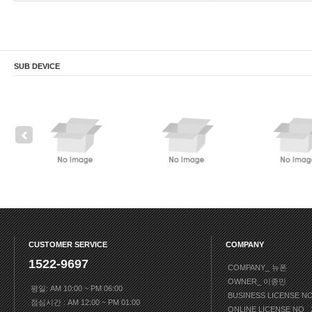
SUB DEVICE
CUSTOMER SERVICE
COMPANY
1522-9697
COMPANY_ 뉴폰
OWNER_ 이종민
평일: AM 10:00 ~ PM 06:00
BUSINESS LICENSE N
점심시간 : AM 12:00 ~ PM 01:00
ONLINE LICENSE NO