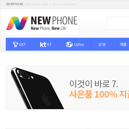
NEWPHONE
Best online store to buy a smartphone
SKT
KT
Uplus
삼성
애플