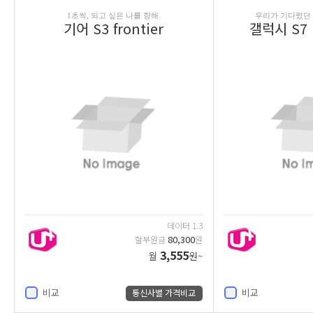
1초씩, 되고 싶은 나를 향해.
우리가 기다렸던 
기어 S3 frontier
갤럭시 S7 
데이터 1.3
80,300
할부원금
원
3,555
월
원~
비교
비교
통신사별 가격비교