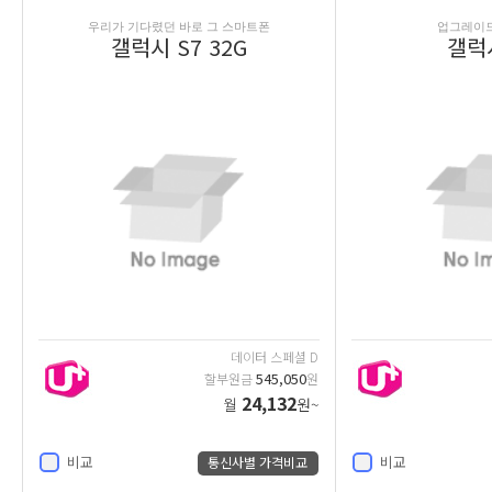
우리가 기다렸던 바로 그 스마트폰
업그레이드 J
갤럭시 S7 32G
갤럭시
데이터 스페셜 D
545,050
할부원금
원
24,132
월
원~
비교
비교
통신사별 가격비교