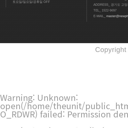
토요일/일요일/공휴일 OFF
ADDRESS_ 경기도 고양
TEL_ 1522-9697
E-MAIL_
master@newph
Copyright
Warning
: Unknown:
open(/home/theunit/public_htm
O_RDWR) failed: Permission den