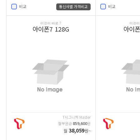
비교
비교
통신사별 가격비교
이것이 바로 7
이것이 
아이폰7 128G
아이폰7
T시그니처 Master
859,600
할부원금
원
38,059
월
원~