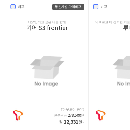
비교
비교
통신사별 가격비교
1초씩, 되고 싶은 나를 향해.
더 빠르고 더 강력한 퍼포
기어 S3 frontier
루
T아웃도어(공유)
278,500
할부원금
원
12,331
월
원~