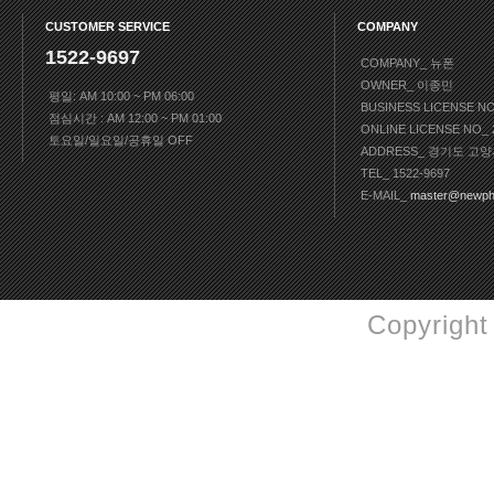
CUSTOMER SERVICE
COMPANY
1522-9697
COMPANY_ 뉴폰
OWNER_ 이종민
평일: AM 10:00 ~ PM 06:00
BUSINESS LICENSE N
점심시간 : AM 12:00 ~ PM 01:00
ONLINE LICENSE NO
토요일/일요일/공휴일 OFF
ADDRESS_ 경기도 고양
TEL_ 1522-9697
E-MAIL_
master@newph
Copyright