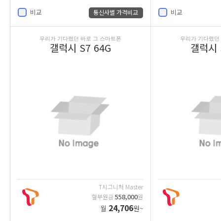
비교
비교
통신사별 가격비교
우리가 기다렸던 바로 그 스마트폰
우리가 기다렸던 
갤럭시 S7 64G
갤럭시 S
T시그니처 Master
558,000
할부원금
원
24,706
월
원~