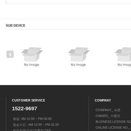
SUB DEVICE
CUSTOMER SERVICE
COMPANY
1522-9697
COMPANY_ 뉴폰
OWNER_ 이종민
평일: AM 10:00 ~ PM 06:00
BUSINESS LICENSE N
점심시간 : AM 12:00 ~ PM 01:00
ONLINE LICENSE NO
토요일/일요일/공휴일 OFF