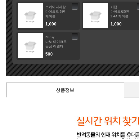
스카이디지탈
비잽
마이크로 5핀
마이크로5핀
케이블
2.4A 케이블
1,000
1,000
Noosy
나노 마이크로
유심 어댑터
500
상품정보