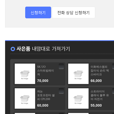
사은품
내맘대로 가져가기
SK UO
이화에스엠피
스마트빔레이
접이식 숀리 엑
져
스바이크
70,000
66,000
캐논
스트라이더
포토프린터 셀
클래식 블루 유
피 CP1200
아 자전거
60,000
55,000