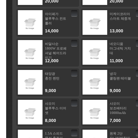
20,000
20,000
아이페가
미케이코리아
블루투스 컨트
스마트 체중계
롤러
14,000
13,000
비달사순
네오디움
1800W 프로페
마그네틱 거치
셔널 헤어드라
대
이기
12,000
11,000
태양광
냉각
충전 렌턴
쿨링팬 테이블
9,000
9,000
샤오미
샤오미
블루투스 이어
보조배터리
셋
10000mAh
8,000
7,000
1.5A 스피드
원목 2단