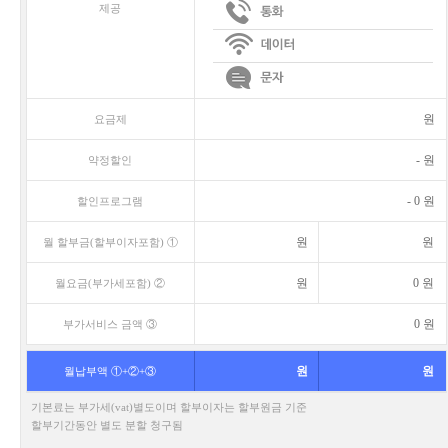
제공
원
요금제
-
원
약정할인
-
0
원
할인프로그램
원
원
월 할부금(할부이자포함) ①
원
0
원
월요금(부가세포함) ②
0
원
부가서비스 금액 ③
원
원
월납부액 ①+②+③
기본료는 부가세(vat)별도이며 할부이자는 할부원금 기준
할부기간동안 별도 분할 청구됨