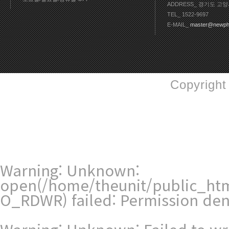
ADDRESS_ 경기도 고양
TEL_ 1522-9697
E-MAIL_
master@newph
Copyright
Warning
: Unknown:
open(/home/theunit/public_htm
O_RDWR) failed: Permission den