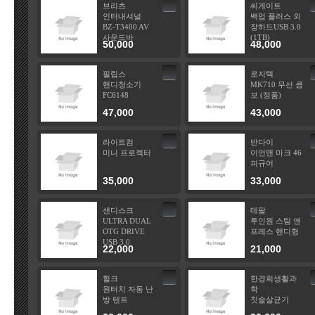
브리츠
씨게이트
인터내셔널
백업 플러스 외
BZ-T3400 AV
장하드USB 3.0
사운드바
(1TB)
50,000
48,000
필립스
로지텍
핸디청소기
MK710 무선 콤
FC6148
보 (정품)
47,000
43,000
라이트컴
반다이
미니 프로젝터
이언맨 마크 46
피규어
35,000
33,000
샌디스크
테팔
ULTRA DUAL
투인원 스팀 앤
OTG DRIVE
프레스 핸디형
USB 3.0
22,000
21,000
헐크
한경희생활과
원터치 자동 난
학
방 텐트
칫솔살균기