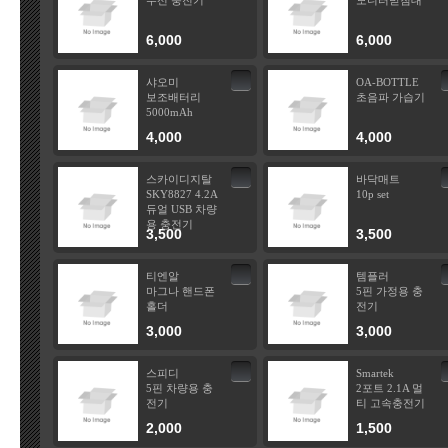
무선 충전기
모니터받침대
6,000
6,000
샤오미
OA-BOTTLE
보조배터리
초음파 가습기
5000mAh
4,000
4,000
스카이디지탈
바닥매트
SKY8827 4.2A
10p set
듀얼 USB 차량
용 충전기
3,500
3,500
티엔알
템플러
마그나 핸드폰
5핀 가정용 충
홀더
전기
3,000
3,000
스피디
Smartek
5핀 차량용 충
2포트 2.1A 멀
전기
티 고속충전기
2,000
1,500