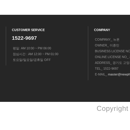
CUSTOMER SERVICE
COMPANY
1522-9697
COMPANY_ 뉴폰
OWNER_ 이종민
평일: AM 10:00 ~ PM 06:00
BUSINESS LICENSE N
점심시간 : AM 12:00 ~ PM 01:00
ONLINE LICENSE NO
토요일/일요일/공휴일 OFF
ADDRESS_ 경기도 고양
TEL_ 1522-9697
E-MAIL_
master@newph
Copyright