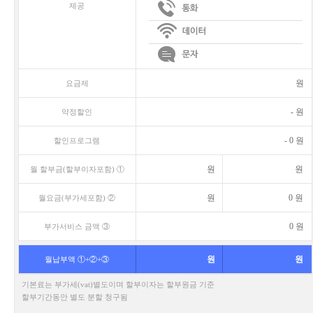
제공
원
요금제
-
원
약정할인
-
0
원
할인프로그램
원
원
월 할부금(할부이자포함) ①
원
0
원
월요금(부가세포함) ②
0
원
부가서비스 금액 ③
원
원
월납부액 ①+②+③
기본료는 부가세(vat)별도이며 할부이자는 할부원금 기준
할부기간동안 별도 분할 청구됨