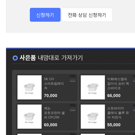
사은품
내맘대로 가져가기
SK UO
이화에스엠피
스마트빔레이
접이식 숀리 엑
져
스바이크
70,000
66,000
캐논
스트라이더
포토프린터 셀
클래식 블루 유
피 CP1200
아 자전거
60,000
55,000