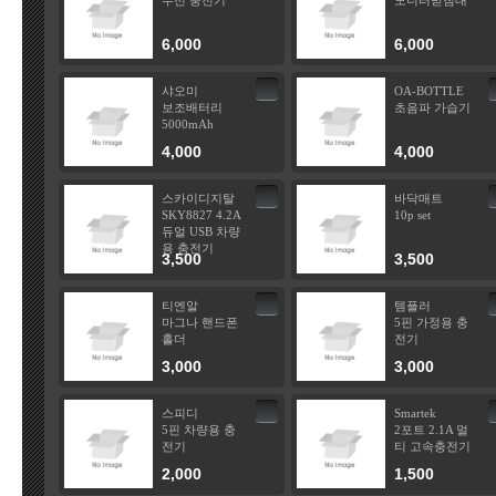
무선 충전기
모니터받침대
6,000
6,000
샤오미
OA-BOTTLE
보조배터리
초음파 가습기
5000mAh
4,000
4,000
스카이디지탈
바닥매트
SKY8827 4.2A
10p set
듀얼 USB 차량
용 충전기
3,500
3,500
티엔알
템플러
마그나 핸드폰
5핀 가정용 충
홀더
전기
3,000
3,000
스피디
Smartek
5핀 차량용 충
2포트 2.1A 멀
전기
티 고속충전기
2,000
1,500