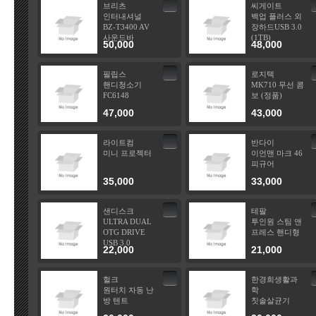
브리츠
씨게이트
인터내셔널
백업 플러스 외
BZ-T3400 AV
장하드USB 3.0
사운드바
(1TB)
50,000
48,000
필립스
로지텍
핸디청소기
MK710 무선 콤
FC6148
보 (정품)
47,000
43,000
라이트컴
반다이
미니 프로젝터
이언맨 마크 46
피규어
35,000
33,000
샌디스크
테팔
ULTRA DUAL
투인원 스팀 앤
OTG DRIVE
프레스 핸디형
USB 3.0
22,000
21,000
헐크
한경희생활과
원터치 자동 난
학
방 텐트
칫솔살균기