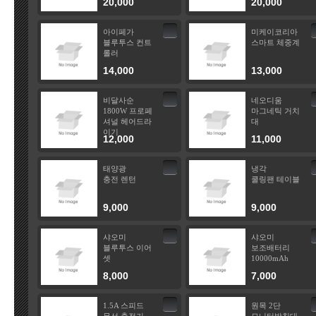
20,000
20,000
아이페가
미케이코리아
블루투스 컨트
스마트 체중계
롤러
14,000
13,000
비달사순
네오디움
1800W 프로페
마그네틱 거치
셔널 헤어드라
대
이기
12,000
11,000
태양광
냉각
충전 렌턴
쿨링팬 테이블
9,000
9,000
샤오미
샤오미
블루투스 이어
보조배터리
셋
10000mAh
8,000
7,000
1.5A 스피드
원목 2단