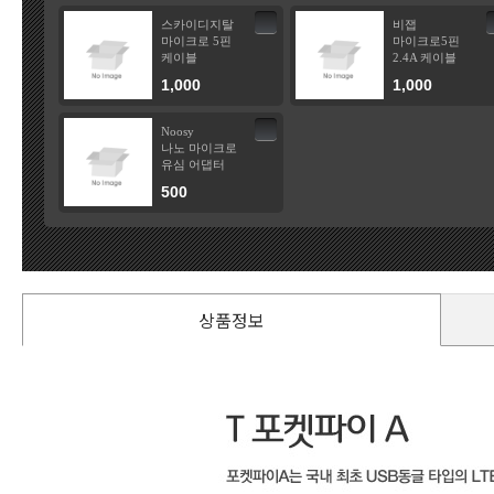
스카이디지탈
비잽
마이크로 5핀
마이크로5핀
케이블
2.4A 케이블
1,000
1,000
Noosy
나노 마이크로
유심 어댑터
500
상품정보