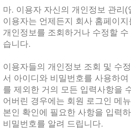
마. 이용자 자신의 개인정보 관리(
이용자는 언제든지 회사 홈페이지
개인정보를 조회하거나 수정할 수 
습니다.
이용자들의 개인정보 조회 및 수
서 아이디와 비밀번호를 사용하여 로그
를 제외한 거의 모든 입력사항을 수
어버린 경우에는 회원 로그인 메뉴
본인 확인에 필요한 사항을 입력하시
비밀번호를 알려 드립니다.