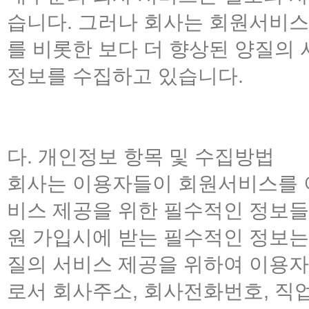
습니다. 그러나 회사는 회원서비
를 비롯한 보다 더 향상된 양질의
정보를 수집하고 있습니다.
다. 개인정보 항목 및 수집방법
회사는 이용자들이 회원서비스를 
비스 제공을 위한 필수적인 정보들
원 가입시에 받는 필수적인 정보는 
질의 서비스 제공을 위하여 이용자
로서 회사주소, 회사전화번호, 직