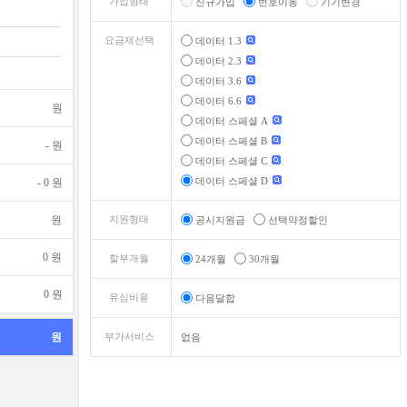
가입형태
신규가입
번호이동
기기변경
요금제선택
데이터 1.3
데이터 2.3
데이터 3.6
데이터 6.6
원
데이터 스페셜 A
데이터 스페셜 B
-
원
데이터 스페셜 C
데이터 스페셜 D
-
0
원
원
지원형태
공시지원금
선택약정할인
0
원
할부개월
24개월
30개월
0
원
유심비용
다음달합
원
부가서비스
없음