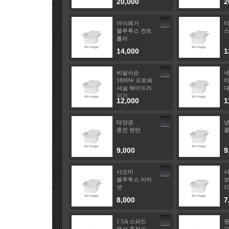
20,000
2
아이페가
블루투스 컨트
스
롤러
14,000
1
비달사순
1800W 프로페
마
셔널 헤어드라
이기
12,000
1
태양광
충전 렌턴
쿨
9,000
9
샤오미
블루투스 이어
셋
1
8,000
7
1.5A 스피드
원