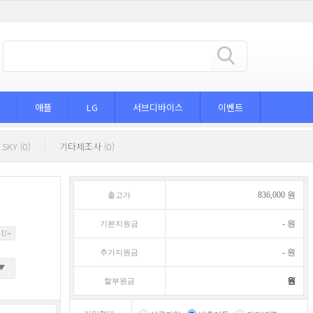
애플
LG
서브디바이스
이벤트
SKY (0)
기타제조사 (0)
836,000
원
출고가
-
원
기본지원금
 U+
-
원
추가지원금
원
할부원금