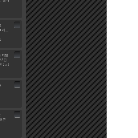
 셀카
크
SD 메모
]
디지탈
로5핀
 2in1
트
스
모콘