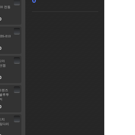
0
00 전동
0
HBS-810
0
리아
션캠
0
프렌즈
블루투
커
0
비치
팀다리