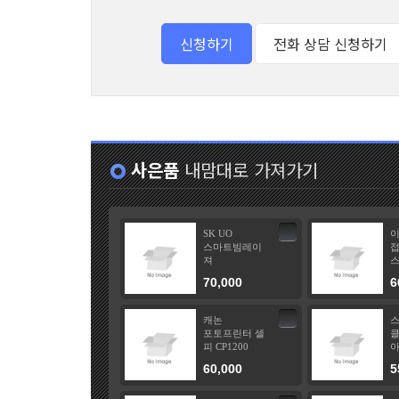
사은품
내맘대로 가져가기
SK UO
스마트빔레이
접
져
70,000
6
캐논
포토프린터 셀
클
피 CP1200
아
60,000
5