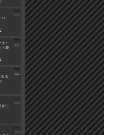
0
SDXC
0
프렌즈
 텀블
0
고속 멀
기
 애플8핀