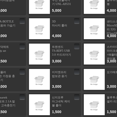
모니터받침대
무선 보풀제거
블루투스
기 UNL-A9531
봉
,000
5,000
4,000
A-BOTTLE
3D
샌디스
음파 가습기
마사지 롤러
Micro
리 32G
[Class10
,000
4,000
4,000
바닥매트
트랜센드
스카이
p set
TS-RDF5 USB
마이크
3.0 카드리더기
+애플8핀
케이블
,500
3,000
3,000
템플러
이지앤프리
요가매
핀 가정용 충
밥보관 용기
전기
,000
3,000
3,000
martek
신지모루
블루투
포트 2.1A 멀
마그네틱 케이
셀카 리
 고속충전기
블 홀더
,500
1,500
1,500