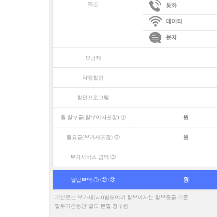
제공
요금제
약정할인
할인프로그램
원
월 할부금(할부이자포함) ①
원
월요금(부가세포함) ②
부가서비스 금액 ③
원
월납부액 ①+②+③
기본료는 부가세(vat)별도이며 할부이자는 할부원금 기준
할부기간동안 별도 분할 청구됨