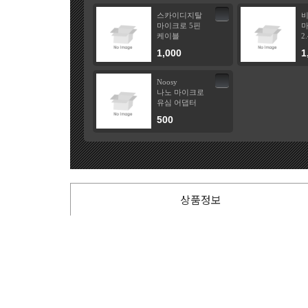
스카이디지탈
마이크로 5핀
마
케이블
2
1,000
1
Noosy
나노 마이크로
유심 어댑터
500
상품정보