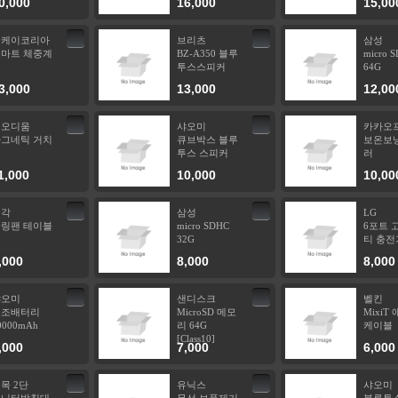
0,000
16,000
15,00
미케이코리아
브리츠
삼성
마트 체중계
BZ-A350 블루
micro 
투스스피커
64G
3,000
13,000
12,00
네오디움
샤오미
카카오
그네틱 거치
큐브박스 블루
보온보냉
대
투스 스피커
러
1,000
10,000
10,00
냉각
삼성
LG
링팬 테이블
micro SDHC
6포트 
32G
티 충전
,000
8,000
8,000
샤오미
샌디스크
벨킨
보조배터리
MicroSD 메모
MixiT
0000mAh
리 64G
케이블
[Class10]
,000
7,000
6,000
목 2단
유닉스
샤오미