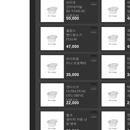
브리츠
인터내셔널
백
BZ-T3400 AV
장
사운드바
(
50,000
4
필립스
핸디청소기
M
FC6148
보
47,000
4
라이트컴
미니 프로젝터
이
35,000
3
샌디스크
ULTRA DUAL
투
OTG DRIVE
프
USB 3.0
22,000
2
헐크
원터치 자동 난
방 텐트