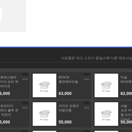
사은품은 재고 소진시 동일스팩 다른 제조사상
이화에스엠피
BOSCH
마샬
이식 숀리 엑
충전해머드릴
MAJOR
스바이크
6,000
63,000
62,00
스트라이더
카카오 프렌즈
샤넬
래식 블루 유
대형인형
코코 마
 자전거
젤 오드
(35ml)
5,000
55,000
50,00