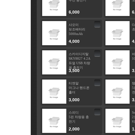
무선 충전기
6,000
6
샤오미
O
보조배터리
초
5000mAh
4,000
4
스카이디지탈
SKY8827 4.2A
10
듀얼 USB 차량
용 충전기
3,500
3
티엔알
마그나 핸드폰
5
홀더
3,000
3
스피디
S
5핀 차량용 충
2
전기
티
2,000
1