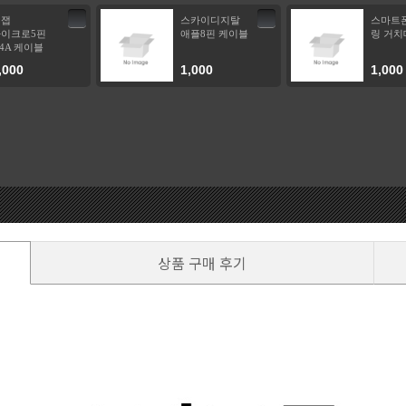
비잽
스카이디지탈
스마트
이크로5핀
애플8핀 케이블
링 거치
.4A 케이블
,000
1,000
1,000
상품 구매 후기