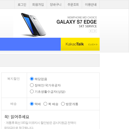
로그인
회원가입
장바구니
주문조회
이용안내
복지할인
해당없음
장애인/국가유공자
기초생활수급자(상담)
배송
택배
퀵 배송
방문개통
꼭! 읽어주세요
ㆍ개통후 회선 185일 미유지시 할인받은 공시지원금 전액이
위약금으로 청구됩니다.