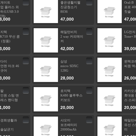
씨게이트
좋은생활지웰
Oral-B
업 플러스 외
진공청소기
프로 40
하드USB 3.0
8036
칫솔
1TB)
8,000
47,000
47,00
로지텍
해밀턴비치
LG전자
K710 무선 콤
2 way 커피메이
Tone+ 
 (정품)
커
3,000
42,000
39,00
반다이
삼성
윈텍코
언맨 마크 46
micro SDXC
씨캠 액
피규어
128G
3,000
28,000
26,00
테팔
로지텍
카카오
인원 스팀 앤
K480 블루투스
휴대용 
레스 핸디형
키보드
스 스피
1,000
20,000
20,00
한경희생활과
샤오미
해밀턴
학
보조배터리
유선 스
칫솔살균기
20000mAh
미