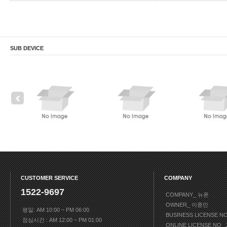
SUB DEVICE
CUSTOMER SERVICE
COMPANY
1522-9697
COMPANY_ 뉴폰
OWNER_ 이종민
평일: AM 10:00 ~ PM 06:00
BUSINESS LICENSE N
점심시간 : AM 12:00 ~ PM 01:00
ONLINE LICENSE NO