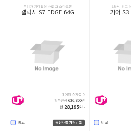
우리가 기다렸던 바로 그 스마트폰
1초씩, 되고 
갤럭시 S7 EDGE 64G
기어 S3 f
데이터 스페셜 D
636,800
할부원금
원
28,195
월
원~
비교
비교
통신사별 가격비교