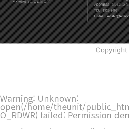
토요일/일요일/공휴일 OFF
ADDRESS_ 경기도 고양
TEL_ 1522-9697
E-MAIL_
master@newph
Copyright
Warning
: Unknown:
open(/home/theunit/public_ht
O_RDWR) failed: Permission den