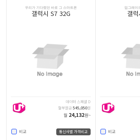
우리가 기다렸던 바로 그 스마트폰
업그레이드 J
갤럭시 S7 32G
갤럭시
데이터 스페셜 D
545,050
할부원금
원
24,132
월
원~
비교
비교
통신사별 가격비교