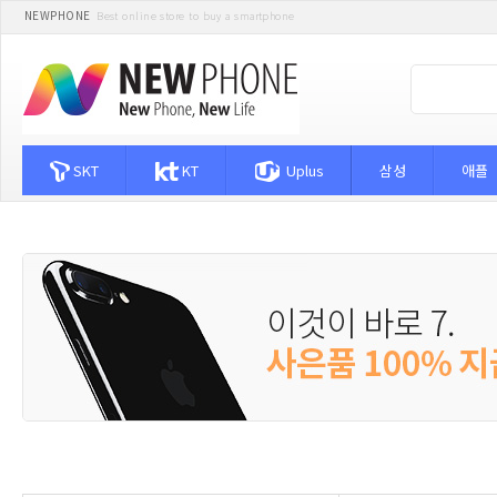
NEWPHONE
Best online store to buy a smartphone
SKT
KT
Uplus
삼성
애플