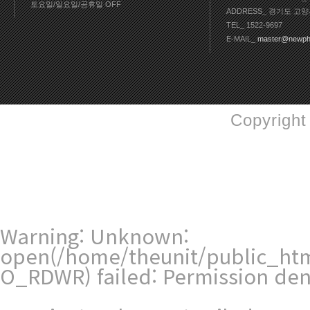
토요일/일요일/공휴일 OFF
ADDRESS_ 경기도 고양
TEL_ 1522-9697
E-MAIL_
master@newph
Copyright
Warning
: Unknown:
open(/home/theunit/public_htm
O_RDWR) failed: Permission den