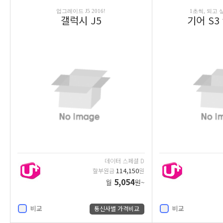
업그레이드 J5 2016!
1초씩, 되고 
갤럭시 J5
기어 S3 f
데이터 스페셜 D
114,150
할부원금
원
5,054
월
원~
비교
비교
통신사별 가격비교