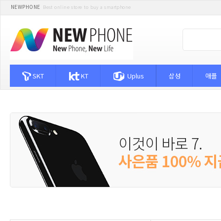
NEWPHONE
Best online store to buy a smartphone
SKT
KT
Uplus
삼성
애플