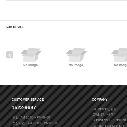
SUB DEVICE
CUSTOMER SERVICE
COMPANY
1522-9697
COMPANY_ 뉴폰
OWNER_ 이종민
평일: AM 10:00 ~ PM 06:00
BUSINESS LICENSE N
점심시간 : AM 12:00 ~ PM 01:00
ONLINE LICENSE NO