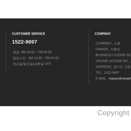
CUSTOMER SERVICE
COMPANY
1522-9697
COMPANY_ 뉴폰
OWNER_ 이종민
평일: AM 10:00 ~ PM 06:00
BUSINESS LICENSE N
점심시간 : AM 12:00 ~ PM 01:00
ONLINE LICENSE NO
토요일/일요일/공휴일 OFF
ADDRESS_ 경기도 고양
TEL_ 1522-9697
E-MAIL_
master@newph
Copyright