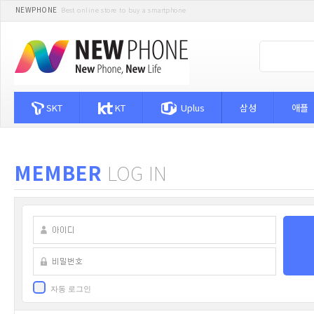
NEWPHONE
Best online store to buy a smartphone
SKT
KT
Uplus
삼성
애플
MEMBER
LOG IN
자동 로그인