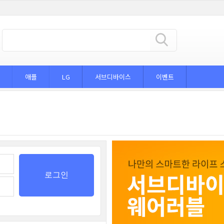
애플
LG
서브디바이스
이벤트