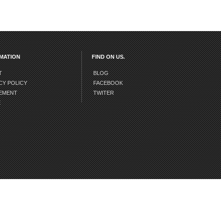
MATION
FIND ON US.
T
BLOG
CY POLICY
FACEBOOK
EMENT
TWITER
E