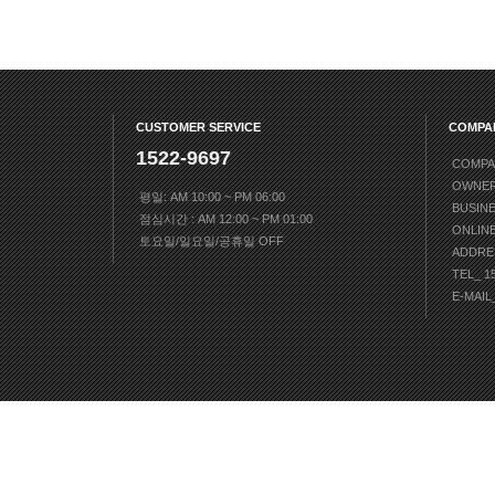
CUSTOMER SERVICE
COMPA
1522-9697
COMPA
OWNE
평일: AM 10:00 ~ PM 06:00
BUSIN
점심시간 : AM 12:00 ~ PM 01:00
ONLIN
토요일/일요일/공휴일 OFF
ADDRE
TEL_ 1
E-MAIL