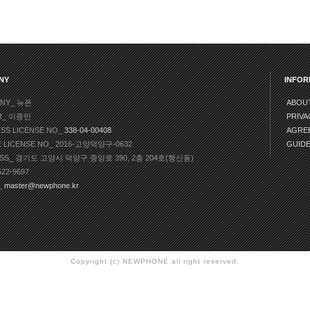
NY
INFOR
NY_ 뉴폰
ABOU
R_ 이종민
PRIVA
ESS LICENSE NO_
338-04-00408
AGRE
E LICENSE NO_ 2016-고양덕양구-0632
GUID
SS_ 경기도 고양시 덕양구 중앙로 390, 2층 204호(행신동)
522-9697
_
master@newphone.kr
Copyright (c) NEWPHONE all right reserved.