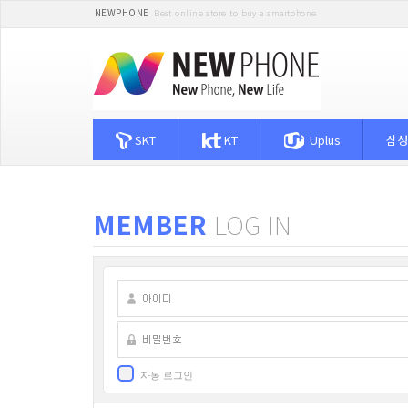
NEWPHONE
Best online store to buy a smartphone
SKT
KT
Uplus
삼성
MEMBER
LOG IN
자동 로그인