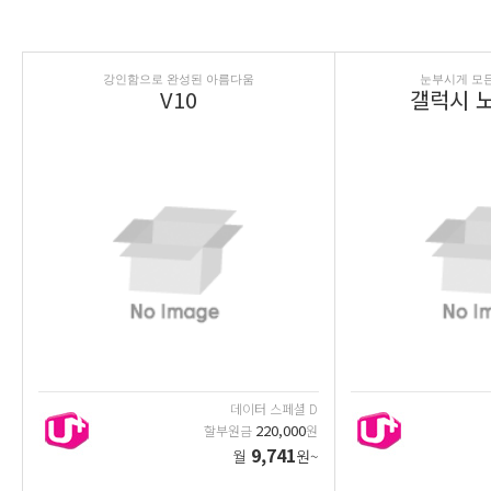
강인함으로 완성된 아름다움
눈부시게 모든
V10
갤럭시 노
데이터 스페셜 D
220,000
할부원금
원
9,741
월
원~