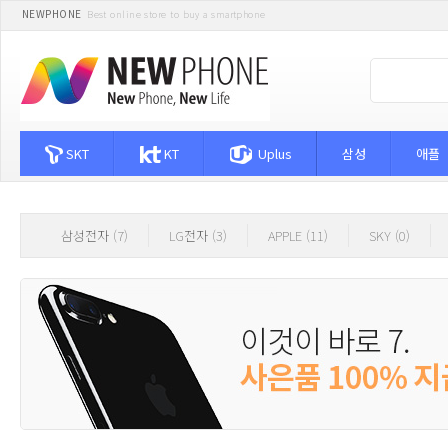
NEWPHONE
Best online store to buy a smartphone
SKT
KT
Uplus
삼성
애플
삼성전자 (7)
LG전자 (3)
APPLE (11)
SKY (0)