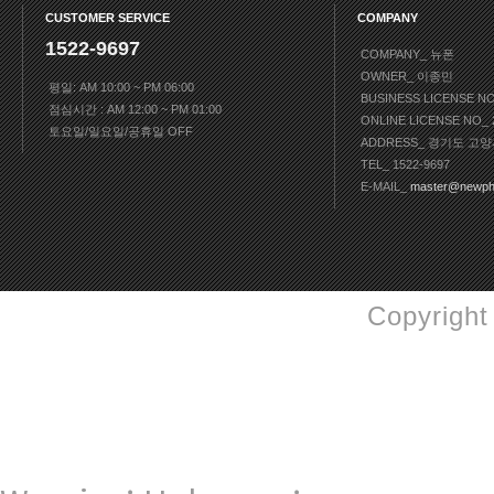
CUSTOMER SERVICE
COMPANY
1522-9697
COMPANY_ 뉴폰
OWNER_ 이종민
평일: AM 10:00 ~ PM 06:00
BUSINESS LICENSE N
점심시간 : AM 12:00 ~ PM 01:00
ONLINE LICENSE NO
토요일/일요일/공휴일 OFF
ADDRESS_ 경기도 고양
TEL_ 1522-9697
E-MAIL_
master@newph
Copyright