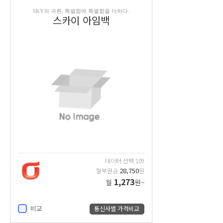
SKY의 귀환, 특별함에 특별함을 더하다.
스카이 아임백
데이터 선택 109
28,750
할부원금
원
1,273
월
원~
비교
통신사별 가격비교