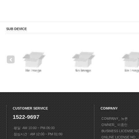
SUB DEVICE
CUSTOMER SERVICE
COMPANY
1522-9697
COMPANY_ 뉴폰
OWNER_ 이종민
평일: AM 10:00 ~ PM 06:00
BUSINESS LICENSE N
점심시간 : AM 12:00 ~ PM 01:00
ONLINE LICENSE NO