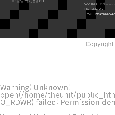
토요일/일요일/공휴일 OFF
ADDRESS_ 경기도 고양
TEL_ 1522-9697
E-MAIL_
master@newph
Copyright
Warning
: Unknown:
open(/home/theunit/public_ht
O_RDWR) failed: Permission den