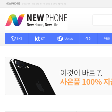
NEWPHONE
Best online store to buy a smartphone
SKT
KT
Uplus
삼성
애플