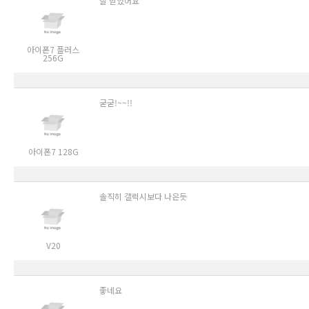
잘 받았어요
아이폰7 플러스
256G
굳굳!~~!!
아이폰7 128G
솔직히 갤럭시보다 나은듯
V20
좋네요