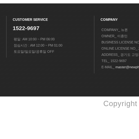
CUSTOMER SERVICE
COMPANY
1522-9697
COMPANY_ 뉴폰
OWNER_ 이종민
평일: AM 10:00 ~ PM 06:00
BUSINESS LICENSE N
점심시간 : AM 12:00 ~ PM 01:00
ONLINE LICENSE NO
토요일/일요일/공휴일 OFF
ADDRESS_ 경기도 고양
TEL_ 1522-9697
E-MAIL_
master@newph
Copyright