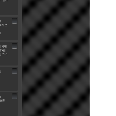
 셀카
크
SD 메모
]
디지탈
로5핀
 2in1
트
스
모콘