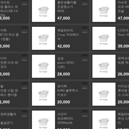
씨게이트
좋은생활지웰
Oral-B
업 플러스 외
진공청소기
프로 40
하드USB 3.0
8036
칫솔
1TB)
8,000
47,000
47,00
로지텍
해밀턴비치
LG전자
K710 무선 콤
2 way 커피메이
Tone+ 
 (정품)
커
3,000
42,000
39,00
반다이
삼성
윈텍코
언맨 마크 46
micro SDXC
씨캠 액
피규어
128G
3,000
28,000
26,00
테팔
로지텍
카카오
인원 스팀 앤
K480 블루투스
휴대용 
레스 핸디형
키보드
스 스피
1,000
20,000
20,00
한경희생활과
샤오미
해밀턴
학
보조배터리
유선 스
칫솔살균기
20000mAh
미