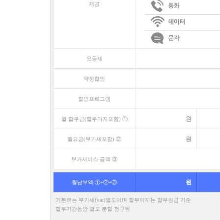
제공
요금제
약정할인
할인프로그램
원
월 할부금(할부이자포함) ①
원
월요금(부가세포함) ②
부가서비스 금액 ③
원
월납부액 ①+②+③
기본료는 부가세(vat)별도이며 할부이자는 할부원금 기준
할부기간동안 별도 분할 청구됨