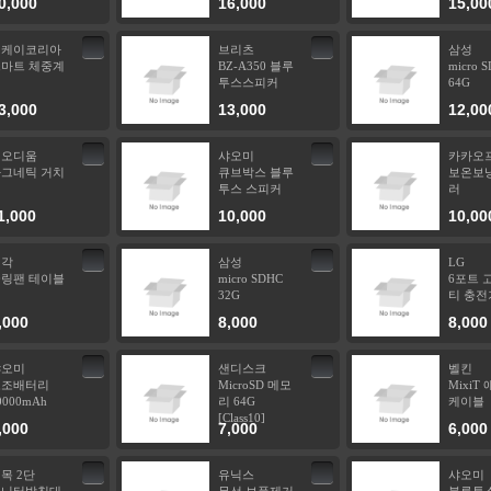
0,000
16,000
15,00
미케이코리아
브리츠
삼성
마트 체중계
BZ-A350 블루
micro 
투스스피커
64G
3,000
13,000
12,00
네오디움
샤오미
카카오
그네틱 거치
큐브박스 블루
보온보냉
대
투스 스피커
러
1,000
10,000
10,00
냉각
삼성
LG
링팬 테이블
micro SDHC
6포트 
32G
티 충전
,000
8,000
8,000
샤오미
샌디스크
벨킨
보조배터리
MicroSD 메모
MixiT
0000mAh
리 64G
케이블
[Class10]
,000
7,000
6,000
목 2단
유닉스
샤오미