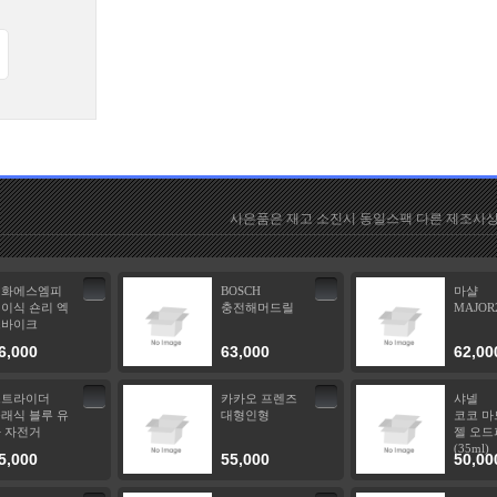
사은품은 재고 소진시 동일스팩 다른 제조사상
이화에스엠피
BOSCH
마샬
이식 숀리 엑
충전해머드릴
MAJOR
스바이크
6,000
63,000
62,00
스트라이더
카카오 프렌즈
샤넬
래식 블루 유
대형인형
코코 마
 자전거
젤 오드
(35ml)
5,000
55,000
50,00