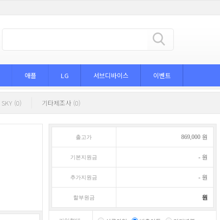
애플
LG
서브디바이스
이벤트
SKY (0)
기타제조사 (0)
869,000
원
출고가
-
원
기본지원금
-
원
추가지원금
원
할부원금