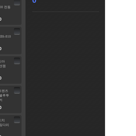
0
00 전동
0
HBS-810
0
리아
션캠
0
프렌즈
블루투
커
0
비치
팀다리