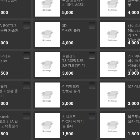
모니터받침대
무선 보풀제거
블루투스
기 UNL-A9531
봉
,000
5,000
4,000
A-BOTTLE
3D
샌디스
음파 가습기
마사지 롤러
Micro
리 32G
[Class10
,000
4,000
4,000
바닥매트
트랜센드
스카이
p set
TS-RDF5 USB
마이크
3.0 카드리더기
+애플8핀
케이블
,500
3,000
3,000
템플러
이지앤프리
요가매
핀 가정용 충
밥보관 용기
전기
,000
3,000
3,000
martek
신지모루
블루투
포트 2.1A 멀
마그네틱 케이
셀카 리
 고속충전기
블 홀더
,500
1,500
1,500