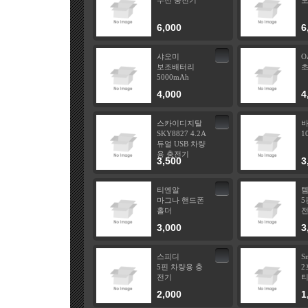
무선 충전기
6,000
6
샤오미
O
보조배터리
초
5000mAh
4,000
4
스카이디지탈
SKY8827 4.2A
10
듀얼 USB 차량
용 충전기
3,500
3
티엔알
마그나 핸드폰
5
홀더
3,000
3
스피디
S
5핀 차량용 충
2
전기
티
2,000
1