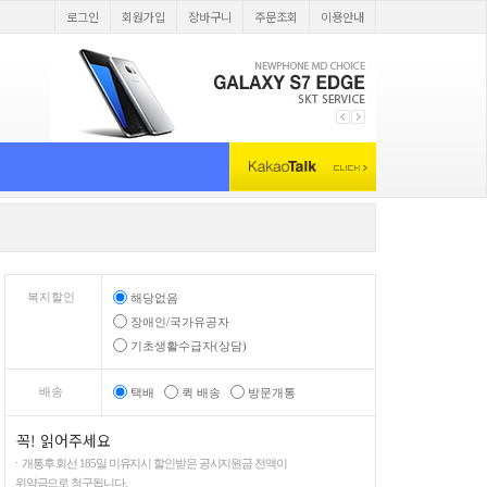
로그인
회원가입
장바구니
주문조회
이용안내
복지할인
해당없음
장애인/국가유공자
기초생활수급자(상담)
배송
택배
퀵 배송
방문개통
꼭! 읽어주세요
ㆍ개통후 회선 185일 미유지시 할인받은 공시지원금 전액이
위약금으로 청구됩니다.