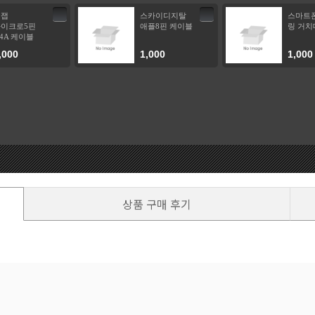
비잽
스카이디지탈
스마트
이크로5핀
애플8핀 케이블
링 거치
.4A 케이블
,000
1,000
1,000
상품 구매 후기