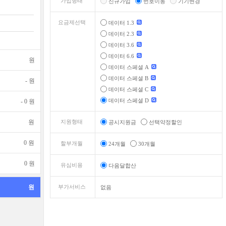
가입형태
신규가입
번호이동
기기변경
요금제선택
데이터 1.3
데이터 2.3
데이터 3.6
데이터 6.6
원
데이터 스페셜 A
데이터 스페셜 B
-
원
데이터 스페셜 C
데이터 스페셜 D
-
0
원
원
지원형태
공시지원금
선택약정할인
0
원
할부개월
24개월
30개월
0
원
유심비용
다음달합산
원
부가서비스
없음