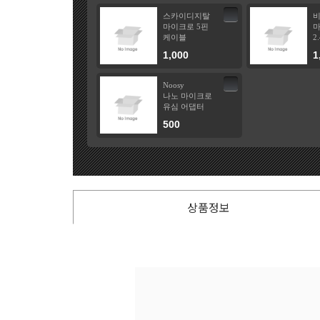
스카이디지탈
마이크로 5핀
마
케이블
2
1,000
1
Noosy
나노 마이크로
유심 어댑터
500
상품정보