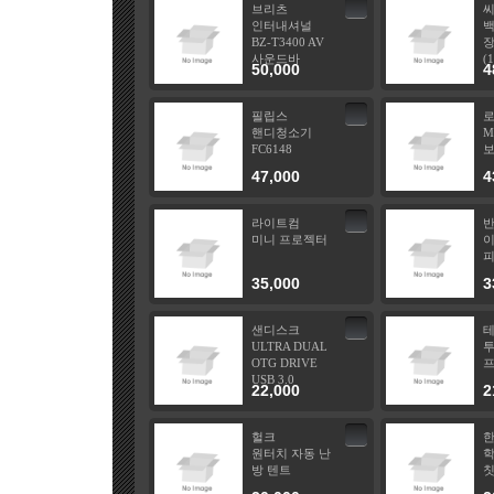
브리츠
인터내셔널
백
BZ-T3400 AV
장
사운드바
(
50,000
4
필립스
핸디청소기
M
FC6148
보
47,000
4
라이트컴
미니 프로젝터
이
35,000
3
샌디스크
ULTRA DUAL
투
OTG DRIVE
프
USB 3.0
22,000
2
헐크
원터치 자동 난
방 텐트