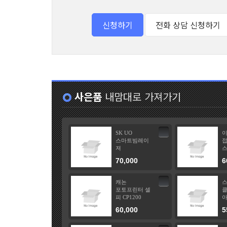
사은품
내맘대로 가져가기
SK UO
스마트빔레이
접
져
70,000
6
캐논
포토프린터 셀
클
피 CP1200
아
60,000
5