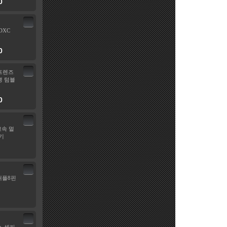
0
SDXC
0
프렌즈
 텀블
0
고속 멀
기
 애플8핀