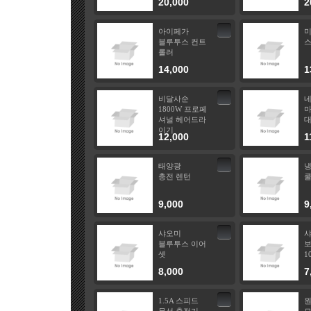
20,000
2
아이페가
블루투스 컨트
스
롤러
14,000
1
비달사순
1800W 프로페
마
셔널 헤어드라
이기
12,000
1
태양광
충전 렌턴
쿨
9,000
9
샤오미
블루투스 이어
셋
1
8,000
7
1.5A 스피드
원