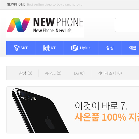
NEWPHONE
Best online store to buy a smartphone
SKT
KT
Uplus
삼성
애플
삼성 (0)
APPLE (0)
LG (0)
기타제조사 (0)