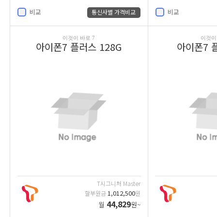
비교
비교
통신사별 가격비교
이것이 바로 7
이것이 
아이폰7 플러스 128G
아이폰7 플
T시그니처 Master
1,012,500
할부원금
원
44,829
월
원~