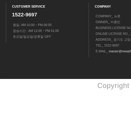
CUSTOMER SERVICE
COMPANY
1522-9697
COMPANY_ 뉴폰
OWNER_ 이종민
평일: AM 10:00 ~ PM 06:00
BUSINESS LICENSE N
점심시간 : AM 12:00 ~ PM 01:00
ONLINE LICENSE NO
토요일/일요일/공휴일 OFF
ADDRESS_ 경기도 고양
TEL_ 1522-9697
E-MAIL_
master@newph
Copyright