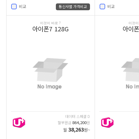
비교
비교
통신사별 가격비교
이것이 바로 7
이것이 
아이폰7 128G
아이폰7
데이터 스페셜 D
864,200
할부원금
원
38,263
월
원~