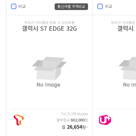
비교
비교
통신사별 가격비교
우리가 기다렸던 바로 그 스마트폰
우리가 기다렸던 
갤럭시 S7 EDGE 32G
갤럭시 S
T시그니처 Master
602,000
할부원금
원
26,654
월
원~