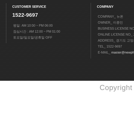
CUSTOMER SERVICE
COMPANY
1522-9697
COMPANY_ 뉴폰
OWNER_ 이종민
평일: AM 10:00 ~ PM 06:00
BUSINESS LICENSE N
점심시간 : AM 12:00 ~ PM 01:00
ONLINE LICENSE NO
토요일/일요일/공휴일 OFF
ADDRESS_ 경기도 고양
TEL_ 1522-9697
E-MAIL_
master@newph
Copyright