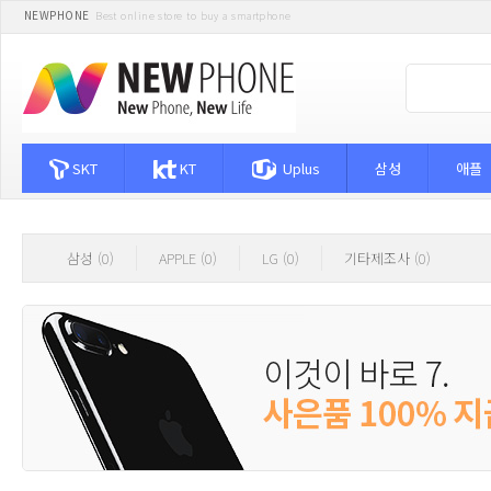
NEWPHONE
Best online store to buy a smartphone
SKT
KT
Uplus
삼성
애플
삼성 (0)
APPLE (0)
LG (0)
기타제조사 (0)