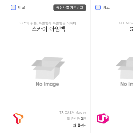
비교
비교
통신사별 가격비교
SKY의 귀환, 특별함에 특별함을 더하다.
ALL NEW
스카이 아임백
G
T시그니처 Master
0
할부원금
원
0
월
원~