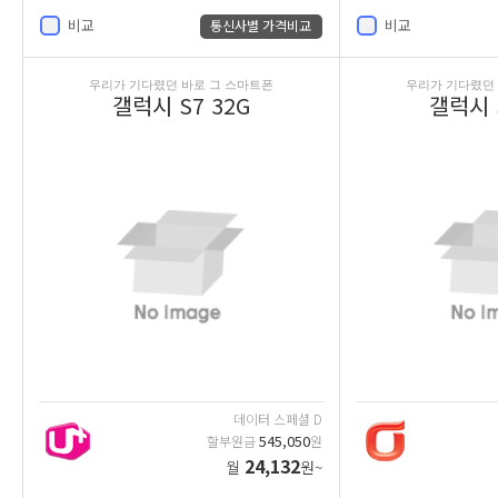
비교
비교
통신사별 가격비교
우리가 기다렸던 바로 그 스마트폰
우리가 기다렸던 
갤럭시 S7 32G
갤럭시 S
데이터 스페셜 D
545,050
할부원금
원
24,132
월
원~