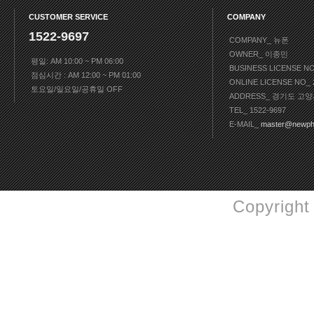
CUSTOMER SERVICE
COMPANY
1522-9697
COMPANY_ 뉴폰
OWNER_ 이종민
평일: AM 10:00 ~ PM 06:00
BUSINESS LICENSE N
점심시간 : AM 12:00 ~ PM 01:00
ONLINE LICENSE NO
토요일/일요일/공휴일 OFF
ADDRESS_ 경기도 고양
TEL_ 1522-9697
E-MAIL_
master@newph
Copyright