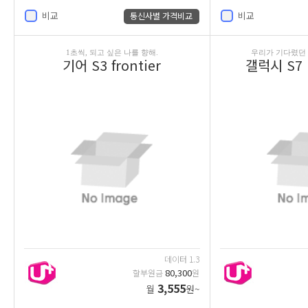
비교
비교
통신사별 가격비교
1초씩, 되고 싶은 나를 향해.
우리가 기다렸던 
기어 S3 frontier
갤럭시 S7 
데이터 1.3
80,300
할부원금
원
3,555
월
원~