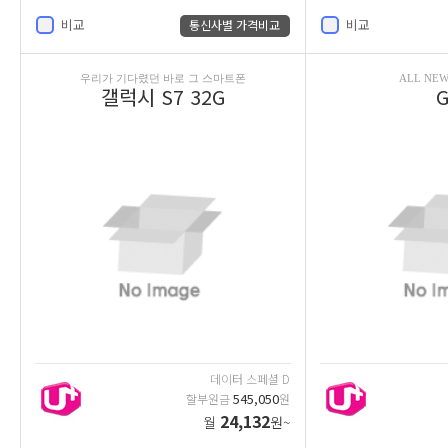
비교
비교
통신사별 가격비교
우리가 기다렸던 바로 그 스마트폰
ALL NEW
갤럭시 S7 32G
G
데이터 스페셜 D
545,050
할부원금
원
24,132
월
원~