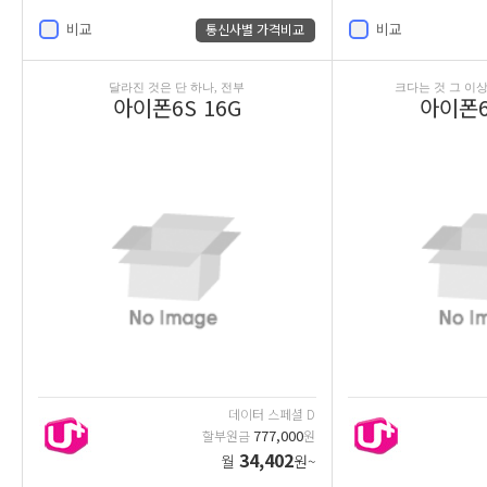
비교
비교
통신사별 가격비교
달라진 것은 단 하나, 전부
크다는 것 그 이상
아이폰6S 16G
아이폰6
데이터 스페셜 D
777,000
할부원금
원
34,402
월
원~