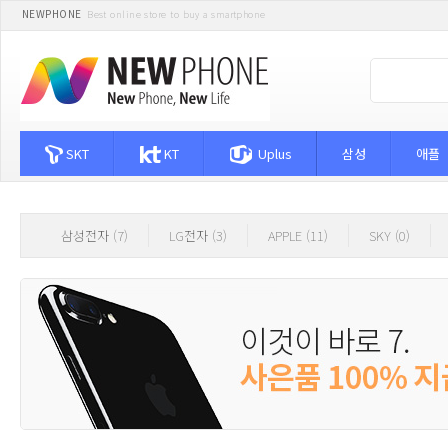
NEWPHONE
Best online store to buy a smartphone
SKT
KT
Uplus
삼성
애플
삼성전자 (7)
LG전자 (3)
APPLE (11)
SKY (0)