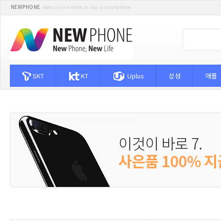
NEWPHONE
Best online store to buy a smartphone
SKT
KT
Uplus
삼성
애플