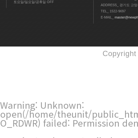
토요일/일요일/공휴일 OFF
ADDRESS_ 경기도 고양
TEL_ 1522-9697
E-MAIL_
master@newph
Copyright
Warning
: Unknown:
open(/home/theunit/public_ht
O_RDWR) failed: Permission den