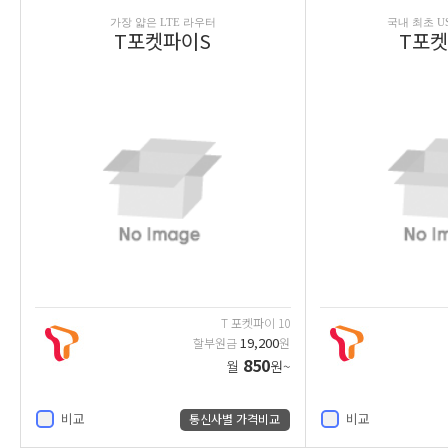
가장 얇은 LTE 라우터
국내 최초 U
T포켓파이S
T포켓
T 포켓파이 10
19,200
할부원금
원
850
월
원~
비교
비교
통신사별 가격비교