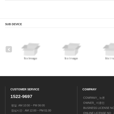
SUB DEVICE
CUSTOMER SERVICE
COMPANY
1522-9697
COMPANY_ 뉴폰
OWNER_ 이종민
평일: AM 10:00 ~ PM 06:00
BUSINESS LICENSE N
점심시간 : AM 12:00 ~ PM 01:00
ONLINE LICENSE NO