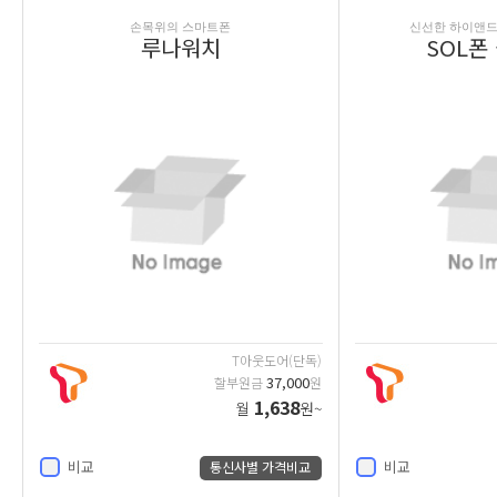
손목위의 스마트폰
신선한 하이앤드
루나워치
SOL폰
T아웃도어(단독)
37,000
할부원금
원
1,638
월
원~
비교
비교
통신사별 가격비교