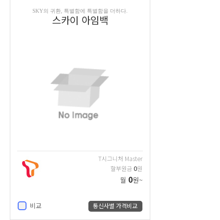
SKY의 귀환, 특별함에 특별함을 더하다.
스카이 아임백
T시그니처 Master
0
할부원금
원
0
월
원~
비교
통신사별 가격비교