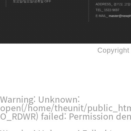
토요일/일요일/공휴일 OFF
ADDRESS_ 경기도 고양
TEL_ 1522-9697
E-MAIL_
master@newph
Copyright
Warning
: Unknown:
open(/home/theunit/public_htm
O_RDWR) failed: Permission den