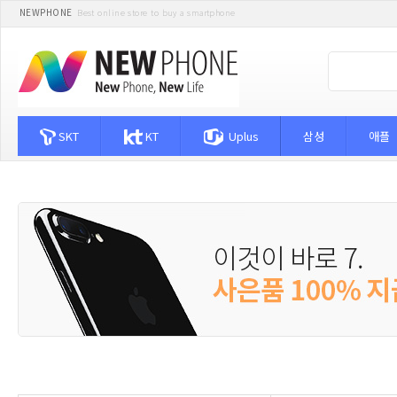
NEWPHONE
Best online store to buy a smartphone
SKT
KT
Uplus
삼성
애플