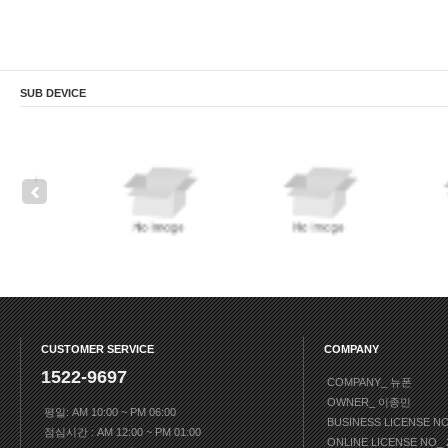
SUB DEVICE
CUSTOMER SERVICE
COMPANY
1522-9697
COMPANY_ 뉴폰
OWNER_ 이종민
평일: AM 10:00 ~ PM 06:00
BUSINESS LICENSE N
점심시간 : AM 12:00 ~ PM 01:00
ONLINE LICENSE NO