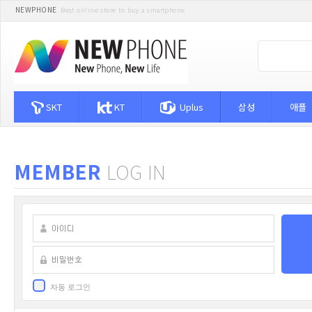
NEWPHONE
Best online store to buy a smartphone
SKT
KT
Uplus
삼성
애플
MEMBER
LOG IN
자동 로그인