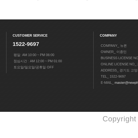
CUSTOMER SERVICE
COMPANY
1522-9697
COMPANY_ 뉴폰
OWNER_ 이종민
평일: AM 10:00 ~ PM 06:00
BUSINESS LICENSE N
점심시간 : AM 12:00 ~ PM 01:00
ONLINE LICENSE NO
토요일/일요일/공휴일 OFF
ADDRESS_ 경기도 고양
TEL_ 1522-9697
E-MAIL_
master@newph
Copyright