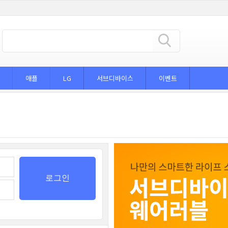
애플
LG
서브디바이스
이벤트