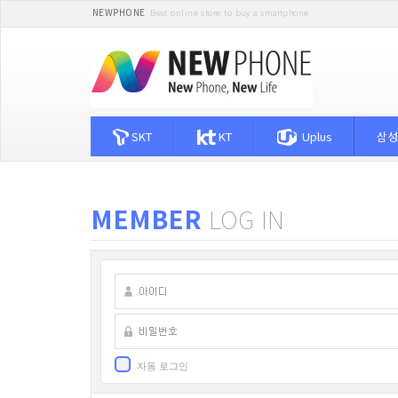
NEWPHONE
Best online store to buy a smartphone
SKT
KT
Uplus
삼성
MEMBER
LOG IN
자동 로그인