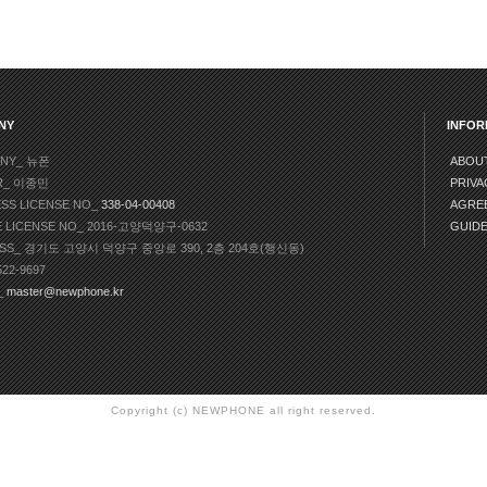
NY
INFOR
NY_ 뉴폰
ABOU
R_ 이종민
PRIVA
ESS LICENSE NO_
338-04-00408
AGRE
E LICENSE NO_ 2016-고양덕양구-0632
GUID
SS_ 경기도 고양시 덕양구 중앙로 390, 2층 204호(행신동)
522-9697
_
master@newphone.kr
Copyright (c) NEWPHONE all right reserved.