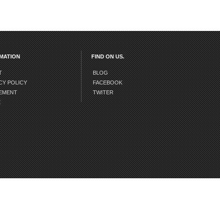
MATION
FIND ON US.
T
BLOG
CY POLICY
FACEBOOK
EMENT
TWITER
E