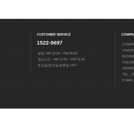
CUSTOMER SERVICE
COMPA
1522-9697
COMPA
OWNE
평일: AM 10:00 ~ PM 06:00
BUSIN
점심시간 : AM 12:00 ~ PM 01:00
ONLIN
토요일/일요일/공휴일 OFF
ADDRE
TEL_ 1
E-MAIL