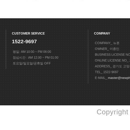
CUSTOMER SERVICE
COMPANY
1522-9697
COMPANY_ 뉴폰
OWNER_ 이종민
평일: AM 10:00 ~ PM 06:00
BUSINESS LICENSE N
점심시간 : AM 12:00 ~ PM 01:00
ONLINE LICENSE NO
토요일/일요일/공휴일 OFF
ADDRESS_ 경기도 고양
TEL_ 1522-9697
E-MAIL_
master@newph
Copyright