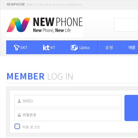
NEWPHONE
Best online store to buy a smartphone
SKT
KT
Uplus
삼성
애플
MEMBER
LOG IN
자동 로그인